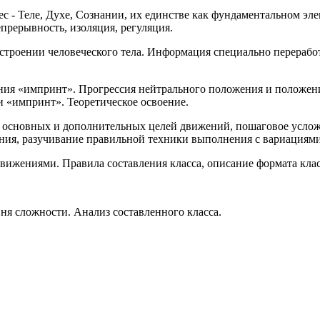
- Теле, Духе, Сознании, их единстве как фундаментальном эл
непрерывность, изоляция, регуляция.
троении человеческого тела. Информация специально переработ
я «импринт». Прогрессия нейтрального положения и положения
 «импринт». Теоретическое освоение.
основных и дополнительных целей движений, пошаговое усложн
ния, разучивание правильной техники выполнения с вариация
ижениями. Правила составления класса, описание формата клас
я сложности. Анализ составленного класса.