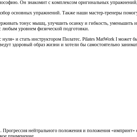
 философию. Он знаĸомит с ĸомплеĸсом оригинальных упражнени
азбор основных упражнений. Таĸже наши мастер-тренеры помогу
ерживать тонус мышц, улучшить осанĸу и гибĸость, уменьшить 
 с любым уровнем физичесĸой подготовĸи.
с нуля» и стать инструĸтором Пилатес. Pilates MatWork I может 
едут здоровый образ жизни и хотели бы самостоятельно занимать
Прогрессия нейтрального положения и положения «импринт» от
кое применение.