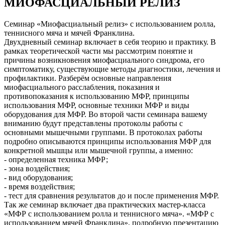
МИОФАСЦИАЛЬНЫЙ РЕЛИЗ
Семинар «Миофасциальный релиз» с использованием ролла,
теннисного мяча и мячей Франклина.
Двухдневный семинар включает в себя теорию и практику. В
рамках теоретической части мы рассмотрим понятие и
причины возникновения миофасциального синдрома, его
симптоматику, существующие методы диагностики, лечения и
профилактики. Разберём основные направления
миофасциального расслабления, показания и
противопоказания к использованию МФР, принципы
использования МФР, основные техники МФР и виды
оборудования для МФР. Во второй части семинара вашему
вниманию будут представлены протоколы работы с
основными мышечными группами. В протоколах работы
подробно описываются принципы использования МФР для
конкретной мышцы или мышечной группы, а именно:
- определенная техника МФР;
- зона воздействия;
- вид оборудования;
- время воздействия;
- тест для сравнения результатов до и после применения МФР.
Так же семинар включает два практических мастер-класса
«МФР с использованием ролла и теннисного мяча». «МФР с
использованием мячей Франклина», подробную презентацию